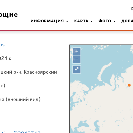
ющие
ИНФОРМАЦИЯ
КАРТА
ФОТО
ДОБ
os
+
21 г.
−
⤢
цкий р-н, Красноярский
г.)
я (внешний вид)
о