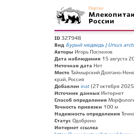
Портал
Млекопита
России
327948
ID
Бурый медведь | Ursus arct
Вид
Авторы
Игорь Поспелов
Дата наблюдения
15 августа 20
Неточная дата
Нет
Место
Таймырский Долгано-Нене
край, Россия
Добавлен
inat
(27 октября 2025 
Источник данных
Интернет
Способ определения
Морфологи
Точность привязки
100 м
Надежность определения
Точн
Статус
Одобрено
Интернет ссылка