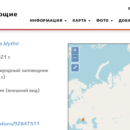
ющие
ИНФОРМАЦИЯ
КАРТА
ФОТО
ДОБ
 blythii
+
21 г.
−
⤢
риродный заповедник
г.)
я (внешний вид)
о
rvations/92847511