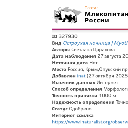
Портал
Млекопита
России
327930
ID
Остроухая ночница | Myotis
Вид
Авторы
Светлана Царахова
Дата наблюдения
27 августа 20
Неточная дата
Нет
Место
Россия, Крым,Опукский п
Добавлен
inat
(27 октября 2025 
Источник данных
Интернет
Способ определения
Морфологи
Точность привязки
1000 м
Надежность определения
Точн
Статус
Одобрено
Интернет ссылка
https://www.inaturalist.org/obse