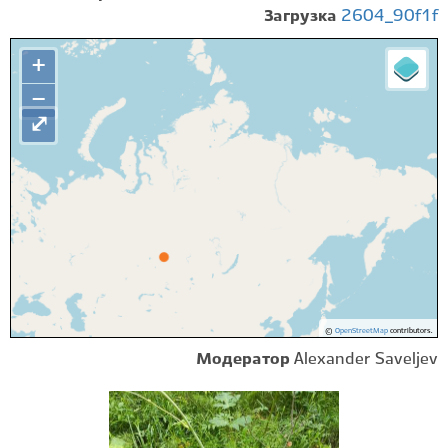
Загрузка
2604_90f1f
+
−
⤢
©
OpenStreetMap
contributors.
Модератор
Alexander Saveljev