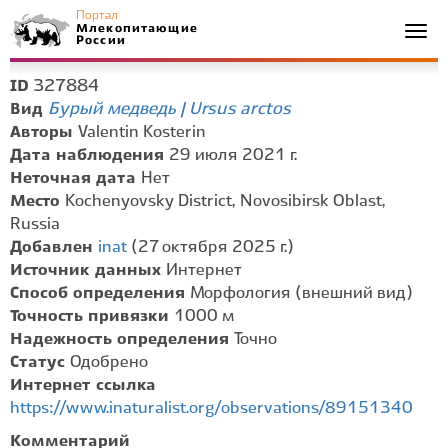
Портал
Млекопитающие
Togg
России
navi
327884
ID
Бурый медведь | Ursus arctos
Вид
Авторы
Valentin Kosterin
Дата наблюдения
29 июля 2021 г.
Неточная дата
Нет
Место
Kochenyovsky District, Novosibirsk Oblast,
Russia
Добавлен
inat
(27 октября 2025 г.)
Источник данных
Интернет
Способ определения
Морфология (внешний вид)
Точность привязки
1000 м
Надежность определения
Точно
Статус
Одобрено
Интернет ссылка
https://www.inaturalist.org/observations/89151340
Комментарий