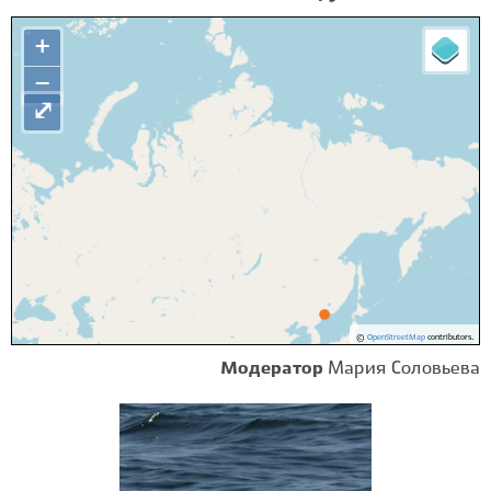
+
−
⤢
©
OpenStreetMap
contributors.
Модератор
Мария Соловьева