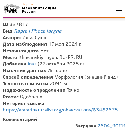
Портал
Млекопитающие
Togg
России
navi
327817
ID
Ларга | Phoca largha
Вид
Авторы
Илья Сухов
Дата наблюдения
17 мая 2021 г.
Неточная дата
Нет
Место
Khasanskiy rayon, RU-PR, RU
Добавлен
inat
(27 октября 2025 г.)
Источник данных
Интернет
Способ определения
Морфология (внешний вид)
Точность привязки
2091 м
Надежность определения
Точно
Статус
Одобрено
Интернет ссылка
https://www.inaturalist.org/observations/83482675
Комментарий
Загрузка
2604_90f1f