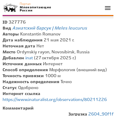
Портал
Млекопитающие
Togg
России
navi
327776
ID
Азиатский барсук | Meles leucurus
Вид
Авторы
Konstantin Romanov
Дата наблюдения
21 мая 2021 г.
Неточная дата
Нет
Место
Ordynskiy rayon, Novosibirsk, Russia
Добавлен
inat
(27 октября 2025 г.)
Источник данных
Интернет
Способ определения
Морфология (внешний вид)
Точность привязки
1000 м
Надежность определения
Точно
Статус
Одобрено
Интернет ссылка
https://www.inaturalist.org/observations/80211226
Комментарий
Загрузка
2604_90f1f