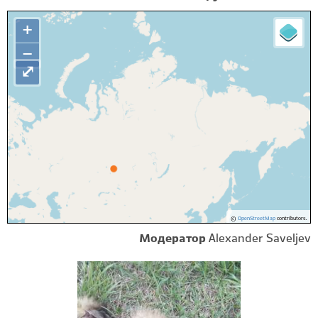
+
−
⤢
©
OpenStreetMap
contributors.
Модератор
Alexander Saveljev