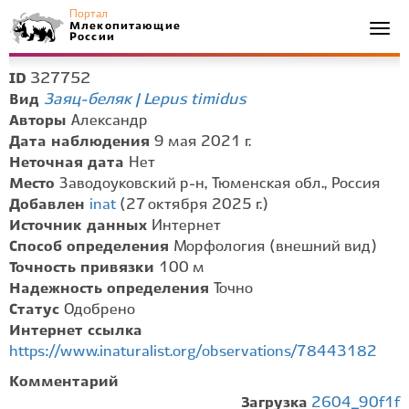
Портал
Млекопитающие
Togg
России
navi
327752
ID
Заяц-беляк | Lepus timidus
Вид
Авторы
Александр
Дата наблюдения
9 мая 2021 г.
Неточная дата
Нет
Место
Заводоуковский р-н, Тюменская обл., Россия
Добавлен
inat
(27 октября 2025 г.)
Источник данных
Интернет
Способ определения
Морфология (внешний вид)
Точность привязки
100 м
Надежность определения
Точно
Статус
Одобрено
Интернет ссылка
https://www.inaturalist.org/observations/78443182
Комментарий
Загрузка
2604_90f1f