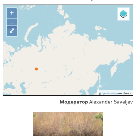
+
−
⤢
©
OpenStreetMap
contributors.
Модератор
Alexander Saveljev