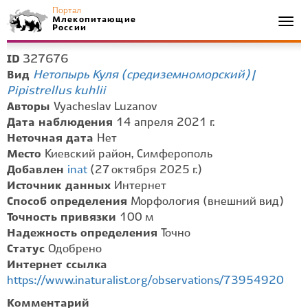
Портал
Млекопитающие
Togg
России
navi
327676
ID
Нетопырь Куля (средиземноморский) |
Вид
Pipistrellus kuhlii
Авторы
Vyacheslav Luzanov
Дата наблюдения
14 апреля 2021 г.
Неточная дата
Нет
Место
Киевский район, Симферополь
Добавлен
inat
(27 октября 2025 г.)
Источник данных
Интернет
Способ определения
Морфология (внешний вид)
Точность привязки
100 м
Надежность определения
Точно
Статус
Одобрено
Интернет ссылка
https://www.inaturalist.org/observations/73954920
Комментарий