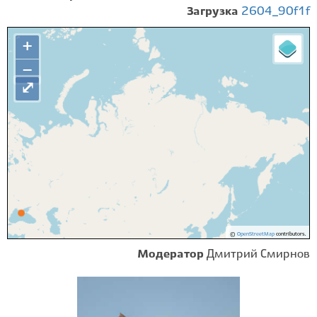
Загрузка
2604_90f1f
+
−
⤢
©
OpenStreetMap
contributors.
Модератор
Дмитрий Смирнов