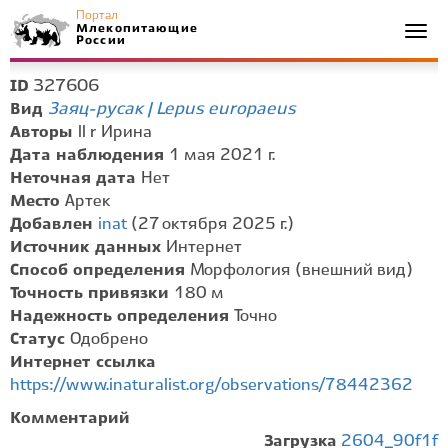
Портал
Млекопитающие
Togg
России
navi
327606
ID
Заяц-русак | Lepus europaeus
Вид
Авторы
ll r Ирина
Дата наблюдения
1 мая 2021 г.
Неточная дата
Нет
Место
Артек
Добавлен
inat
(27 октября 2025 г.)
Источник данных
Интернет
Способ определения
Морфология (внешний вид)
Точность привязки
180 м
Надежность определения
Точно
Статус
Одобрено
Интернет ссылка
https://www.inaturalist.org/observations/78442362
Комментарий
Загрузка
2604_90f1f