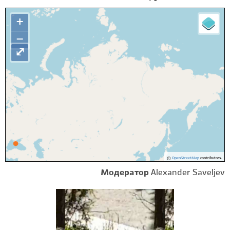
+
−
⤢
©
OpenStreetMap
contributors.
Модератор
Alexander Saveljev