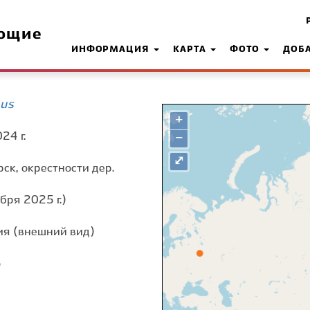
ющие
ИНФОРМАЦИЯ
КАРТА
ФОТО
ДОБ
eus
+
24 г.
−
⤢
рск, окрестности дер.
бря 2025 г.)
я (внешний вид)
о