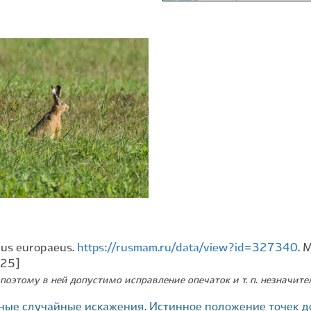
pus europaeus.
https://rusmam.ru/data/view?id=327340
. 
025]
поэтому в ней допустимо исправление опечаток и т. п. незначит
ные случайные искажения. Истинное положение точек д