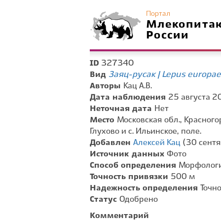
Портал
Млекопита
России
327340
ID
Заяц-русак | Lepus europa
Вид
Авторы
Кац А.В.
Дата наблюдения
25 августа 20
Неточная дата
Нет
Место
Московская обл., Красного
Глухово и с. Ильинское, поле.
Добавлен
Алексей Кац
(30 сентя
Источник данных
Фото
Способ определения
Морфологи
Точность привязки
500 м
Надежность определения
Точн
Статус
Одобрено
Комментарий