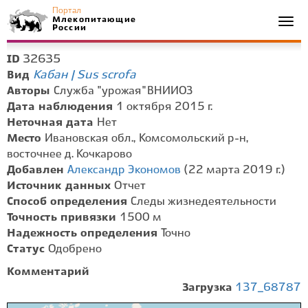
Портал
Млекопитающие
Togg
России
navi
32635
ID
Кабан | Sus scrofa
Вид
Авторы
Служба "урожая" ВНИИОЗ
Дата наблюдения
1 октября 2015 г.
Неточная дата
Нет
Место
Ивановская обл., Комсомольский р-н,
восточнее д. Кочкарово
Добавлен
Александр Экономов
(22 марта 2019 г.)
Источник данных
Отчет
Способ определения
Следы жизнедеятельности
Точность привязки
1500 м
Надежность определения
Точно
Статус
Одобрено
Комментарий
Загрузка
137_68787