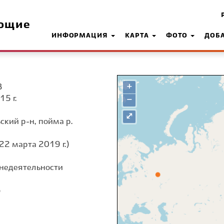
ющие
ИНФОРМАЦИЯ
КАРТА
ФОТО
ДОБ
+
З
15 г.
−
⤢
ский р-н, пойма р.
22 марта 2019 г.)
недеятельности
о