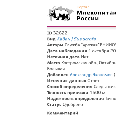
Портал
Млекопита
России
32622
ID
Кабан | Sus scrofa
Вид
Авторы
Служба "урожая" ВНИИО
Дата наблюдения
1 октября 20
Неточная дата
Нет
Место
Костромская обл., Октябрь
Большая
Добавлен
Александр Экономов
(
Источник данных
Отчет
Способ определения
Следы жиз
Точность привязки
1500 м
Надежность определения
Точн
Статус
Одобрено
Комментарий