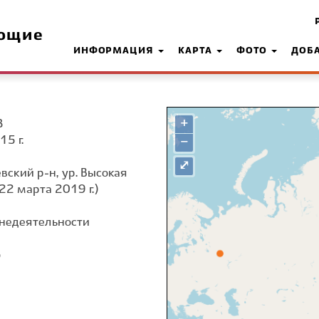
ющие
ИНФОРМАЦИЯ
КАРТА
ФОТО
ДОБ
+
З
15 г.
−
⤢
вский р-н, ур. Высокая
22 марта 2019 г.)
недеятельности
о