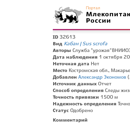
Портал
Млекопита
России
32613
ID
Кабан | Sus scrofa
Вид
Авторы
Служба "урожая" ВНИИО
Дата наблюдения
1 октября 20
Неточная дата
Нет
Место
Костромская обл., Макарье
Добавлен
Александр Экономов
(
Источник данных
Отчет
Способ определения
Следы жиз
Точность привязки
1500 м
Надежность определения
Точн
Статус
Одобрено
Комментарий