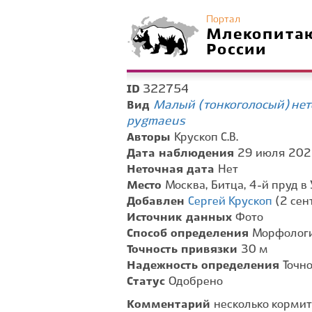
Портал
Млекопита
России
322754
ID
Малый (тонкоголосый) нетоп
Вид
pygmaeus
Авторы
Крускоп С.В.
Дата наблюдения
29 июля 2025
Неточная дата
Нет
Место
Москва, Битца, 4-й пруд в
Добавлен
Сергей Крускоп
(2 сен
Источник данных
Фото
Способ определения
Морфологи
Точность привязки
30 м
Надежность определения
Точн
Статус
Одобрено
Комментарий
несколько кормит