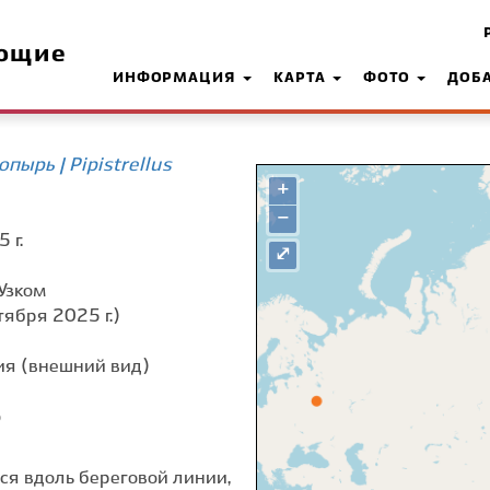
ющие
ИНФОРМАЦИЯ
КАРТА
ФОТО
ДОБ
ырь | Pipistrellus
+
−
 г.
⤢
 Узком
тября 2025 г.)
я (внешний вид)
о
ся вдоль береговой линии,