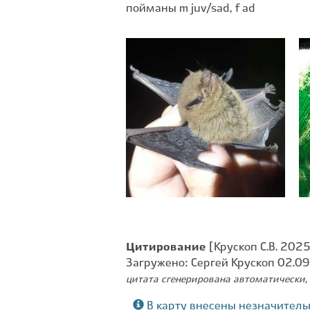
пойманы m juv/sad, f ad
Цитирование
[Крускоп С.В. 2025
Загружено: Сергей Крускоп 02.0
цитата сгенерирована автоматически, 
В карту внесены незначитель