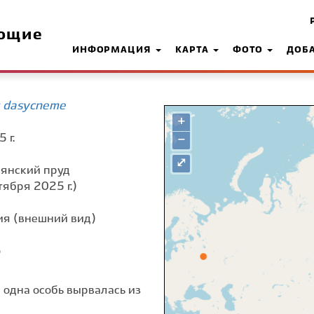
ющие
ИНФОРМАЦИЯ
КАРТА
ФОТО
ДОБ
s dasycneme
+
 г.
−
⤢
дянский пруд
тября 2025 г.)
я (внешний вид)
о
 одна особь вырвалась из