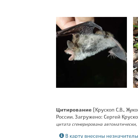
Цитирование
[Крускоп С.В., Жук
России. Загружено: Сергей Круск
цитата сгенерирована автоматически, 
В карту внесены незначитель