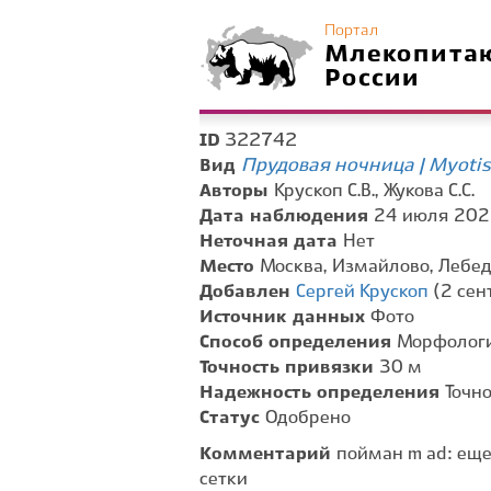
Портал
Млекопита
России
322742
ID
Прудовая ночница | Myoti
Вид
Авторы
Крускоп С.В., Жукова С.С.
Дата наблюдения
24 июля 2025
Неточная дата
Нет
Место
Москва, Измайлово, Лебе
Добавлен
Сергей Крускоп
(2 сен
Источник данных
Фото
Способ определения
Морфологи
Точность привязки
30 м
Надежность определения
Точн
Статус
Одобрено
Комментарий
пойман m ad: еще
сетки