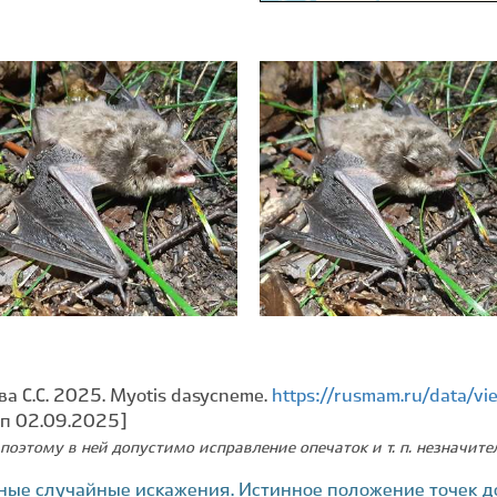
ова С.С. 2025. Myotis dasycneme.
https://rusmam.ru/data/
оп 02.09.2025]
поэтому в ней допустимо исправление опечаток и т. п. незначит
ные случайные искажения. Истинное положение точек д