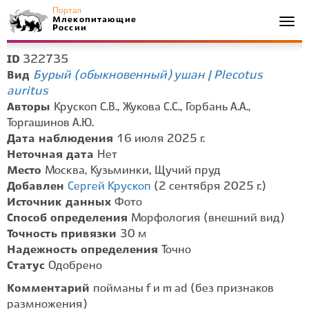
Портал
Млекопитающие
Togg
России
navi
322735
ID
Бурый (обыкновенный) ушан | Plecotus
Вид
auritus
Авторы
Крускоп С.В., Жукова С.С., Горбань А.А.,
Торгашинов А.Ю.
Дата наблюдения
16 июля 2025 г.
Неточная дата
Нет
Место
Москва, Кузьминки, Щучий пруд
Добавлен
Сергей Крускоп
(2 сентября 2025 г.)
Источник данных
Фото
Способ определения
Морфология (внешний вид)
Точность привязки
30 м
Надежность определения
Точно
Статус
Одобрено
Комментарий
пойманы f и m ad (без признаков
размножения)