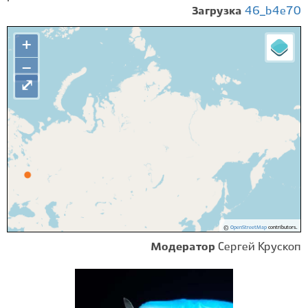
Загрузка
46_b4e70
+
−
⤢
©
OpenStreetMap
contributors.
Модератор
Сергей Крускоп