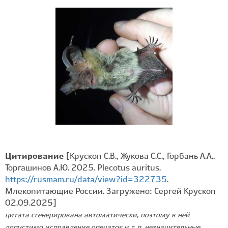
Цитирование
[Крускоп С.В., Жукова С.С., Горбань А.А.,
Торгашинов А.Ю. 2025. Plecotus auritus.
https://rusmam.ru/data/view?id=322735
.
Млекопитающие России. Загружено: Сергей Крускоп
02.09.2025]
цитата сгенерирована автоматически, поэтому в ней
допустимо исправление опечаток и т. п. незначительные