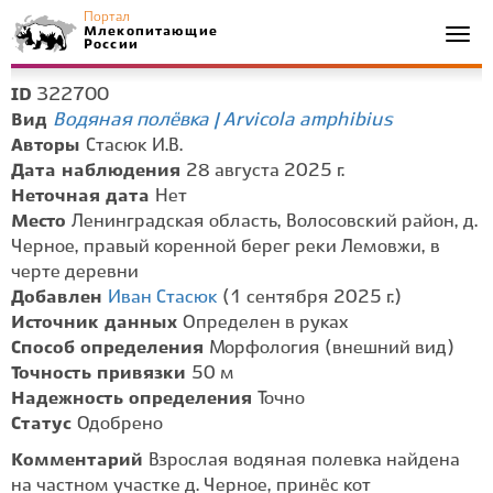
Портал
Млекопитающие
Togg
России
navi
322700
ID
Водяная полёвка | Arvicola amphibius
Вид
Авторы
Стасюк И.В.
Дата наблюдения
28 августа 2025 г.
Неточная дата
Нет
Место
Ленинградская область, Волосовский район, д.
Черное, правый коренной берег реки Лемовжи, в
черте деревни
Добавлен
Иван Стасюк
(1 сентября 2025 г.)
Источник данных
Определен в руках
Способ определения
Морфология (внешний вид)
Точность привязки
50 м
Надежность определения
Точно
Статус
Одобрено
Комментарий
Взрослая водяная полевка найдена
на частном участке д. Черное, принёс кот