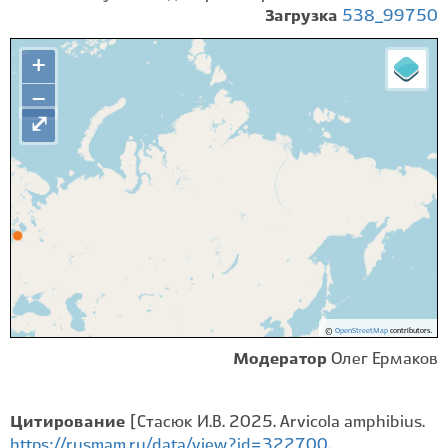
Загрузка
538_99750
+
−
⤢
©
OpenStreetMap
contributors.
Модератор
Олег Ермаков
Цитирование
[Стасюк И.В. 2025. Arvicola amphibius.
https://rusmam.ru/data/view?id=322700
.