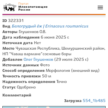
Портал
Млекопитающие
Togg
России
navi
322331
ID
Белогрудый ёж | Erinaceus roumanicus
Вид
Авторы
Глушенков О.В.
Дата наблюдения
6 июня 2025 г.
Неточная дата
Нет
Место
Чувашская Республика, Шемуршинский район,
НП "Чаваш вармане" сосновые боры
Добавлен
Олег Глушенков
(29 июля 2025 г.)
Источник данных
Фото
Способ определения
Морфология (внешний вид)
Точность привязки
50 м
Надежность определения
Точно
Статус
Одобрено
Комментарий
Загрузка
554_1b485