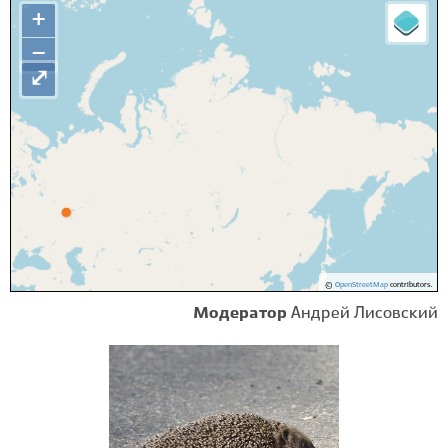
+
−
⤢
©
OpenStreetMap
contributors.
Модератор
Андрей Лисовский