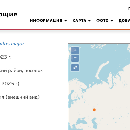
ющие
ИНФОРМАЦИЯ
КАРТА
ФОТО
ДОБ
ilus major
+
23 г.
−
⤢
кий район, поселок
2025 г.)
я (внешний вид)
о