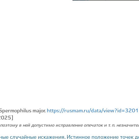
 Spermophilus major.
https://rusmam.ru/data/view?id=320
.2025]
поэтому в ней допустимо исправление опечаток и т. п. незначит
ные случайные искажения. Истинное положение точек д