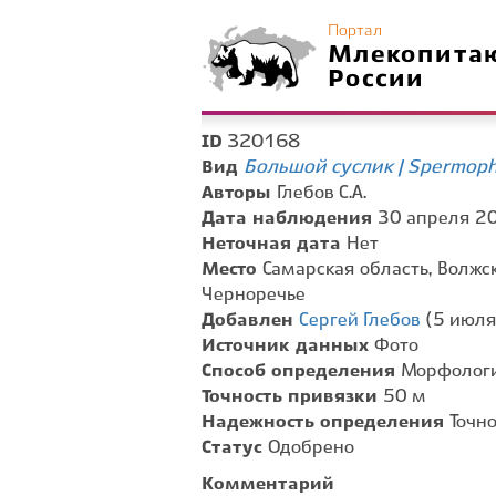
Портал
Млекопита
России
320168
ID
Большой суслик | Spermoph
Вид
Авторы
Глебов С.А.
Дата наблюдения
30 апреля 20
Неточная дата
Нет
Место
Самарская область, Волжс
Черноречье
Добавлен
Сергей Глебов
(5 июля 
Источник данных
Фото
Способ определения
Морфологи
Точность привязки
50 м
Надежность определения
Точн
Статус
Одобрено
Комментарий