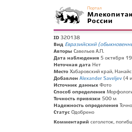
Портал
Млекопита
России
320138
ID
Евразийский (обыкновенный
Вид
Авторы
Савельев А.П.
Дата наблюдения
5 октября 19
Неточная дата
Нет
Место
Хабаровский край, Нанайс
Добавлен
Alexander Saveljev
(4 и
Источник данных
Фото
Способ определения
Морфологи
Точность привязки
500 м
Надежность определения
Точн
Статус
Одобрено
Комментарий
сеголеток, погиб