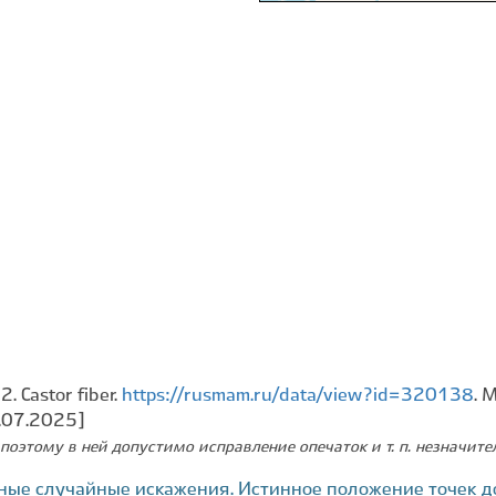
. Castor fiber.
https://rusmam.ru/data/view?id=320138
. 
4.07.2025]
поэтому в ней допустимо исправление опечаток и т. п. незначит
ные случайные искажения. Истинное положение точек д