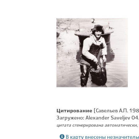
Цитирование
[Савельев А.П. 1982
Загружено: Alexander Saveljev 0
цитата сгенерирована автоматически, 
В карту внесены незначитель