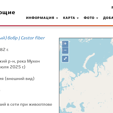
ющие
ИНФОРМАЦИЯ
КАРТА
ФОТО
ДОБ
) бобр | Castor fiber
+
82 г.
−
⤢
кий р-н, река Мухен
юля 2025 г.)
я (внешний вид)
о
ший в сети при живоотлове