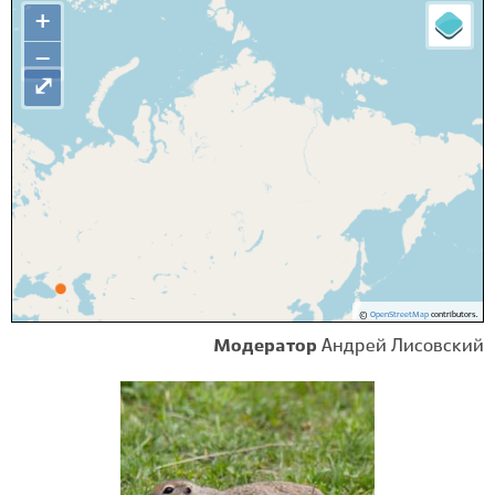
+
−
⤢
©
OpenStreetMap
contributors.
Модератор
Андрей Лисовский