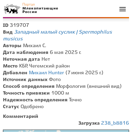
Портал
Млекопитающие
Togg
России
navi
319707
ID
Западный малый суслик | Spermophilus
Вид
musicus
Авторы
Михаил С.
Дата наблюдения
6 мая 2025 г.
Неточная дата
Нет
Место
КБР, Чегемский район
Добавлен
Михаил Hunter
(7 июня 2025 г.)
Источник данных
Фото
Способ определения
Морфология (внешний вид)
Точность привязки
1000 м
Надежность определения
Точно
Статус
Одобрено
Комментарий
Загрузка
238_b8816