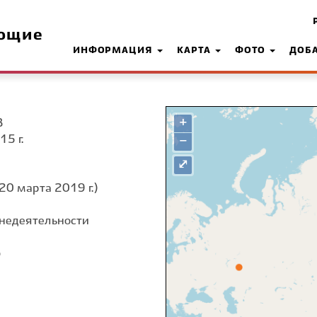
ющие
ИНФОРМАЦИЯ
КАРТА
ФОТО
ДОБ
+
З
15 г.
−
⤢
20 марта 2019 г.)
недеятельности
о