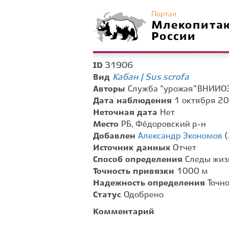
Портал
Млекопита
России
31906
ID
Кабан | Sus scrofa
Вид
Авторы
Служба "урожая" ВНИИО
Дата наблюдения
1 октября 20
Неточная дата
Нет
Место
РБ, Фёдоровский р-н
Добавлен
Александр Экономов
(
Источник данных
Отчет
Способ определения
Следы жиз
Точность привязки
1000 м
Надежность определения
Точн
Статус
Одобрено
Комментарий