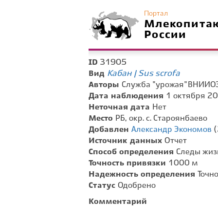
Портал
Млекопита
России
31905
ID
Кабан | Sus scrofa
Вид
Авторы
Служба "урожая" ВНИИО
Дата наблюдения
1 октября 20
Неточная дата
Нет
Место
РБ, окр. с. Староянбаево
Добавлен
Александр Экономов
(
Источник данных
Отчет
Способ определения
Следы жиз
Точность привязки
1000 м
Надежность определения
Точн
Статус
Одобрено
Комментарий