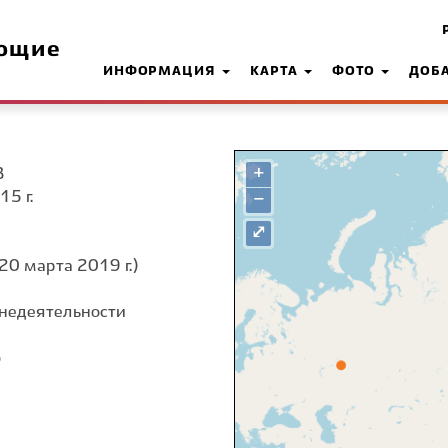
ющие
ИНФОРМАЦИЯ
КАРТА
ФОТО
ДОБ
+
З
15 г.
−
⤢
20 марта 2019 г.)
недеятельности
о