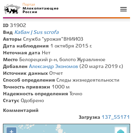
Портал
Млекопитающие
Togg
России
navi
31902
ID
Кабан | Sus scrofa
Вид
Авторы
Служба "урожая" ВНИИОЗ
Дата наблюдения
1 октября 2015 г.
Неточная дата
Нет
Место
Белорецкий р-н, болото Журавлиное
Добавлен
Александр Экономов
(20 марта 2019 г.)
Источник данных
Отчет
Способ определения
Следы жизнедеятельности
Точность привязки
1000 м
Надежность определения
Точно
Статус
Одобрено
Комментарий
Загрузка
137_55171
+