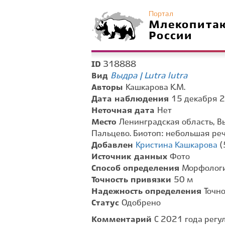
Портал
Млекопита
России
318888
ID
Выдра | Lutra lutra
Вид
Авторы
Кашкарова К.М.
Дата наблюдения
15 декабря 2
Неточная дата
Нет
Место
Ленинградская область, В
Пальцево. Биотоп: небольшая речк
Добавлен
Кристина Кашкарова
(
Источник данных
Фото
Способ определения
Морфологи
Точность привязки
50 м
Надежность определения
Точн
Статус
Одобрено
Комментарий
С 2021 года регу