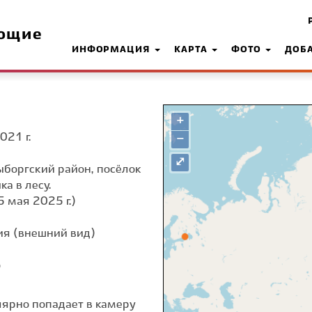
ющие
ИНФОРМАЦИЯ
КАРТА
ФОТО
ДОБ
+
021 г.
−
⤢
ыборгский район, посёлок
а в лесу.
5 мая 2025 г.)
я (внешний вид)
о
лярно попадает в камеру