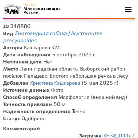
Портал
Млекопитающие
Togg
России
navi
318886
ID
Енотовидная собака | Nyctereutes
Вид
procyonoides
Авторы
Кашкарова К.М.
Дата наблюдения
5 октября 2022 г.
Неточная дата
Нет
Место
Ленинградская область, Выборгский район,
посёлок Пальцево. Биотоп: небольшая речка в лесу.
Добавлен
Кристина Кашкарова
(5 мая 2025 г.)
Источник данных
Фото
Способ определения
Морфология (внешний вид)
Точность привязки
50 м
Надежность определения
Точно
Статус
Одобрено
Комментарий
Загрузка
3638_041c7