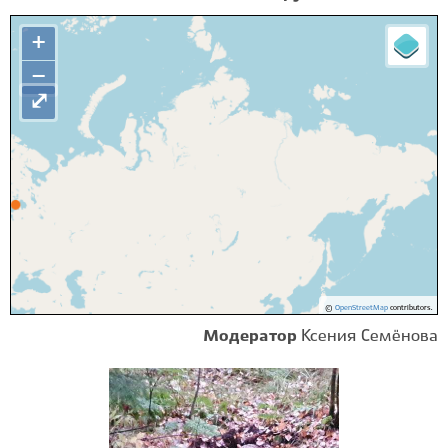
+
−
⤢
©
OpenStreetMap
contributors.
Модератор
Ксения Семёнова