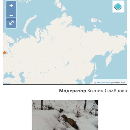
+
−
⤢
©
OpenStreetMap
contributors.
Модератор
Ксения Семёнова