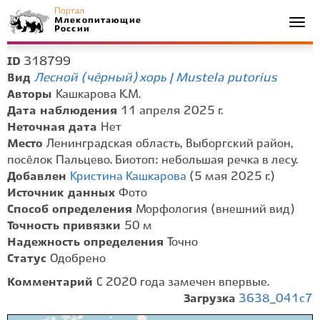
Портал
Млекопитающие
Togg
России
navi
318799
ID
Лесной (чёрный) хорь | Mustela putorius
Вид
Авторы
Кашкарова К.М.
Дата наблюдения
11 апреля 2025 г.
Неточная дата
Нет
Место
Ленинградская область, Выборгский район,
посёлок Пальцево. Биотоп: небольшая речка в лесу.
Добавлен
Кристина Кашкарова
(5 мая 2025 г.)
Источник данных
Фото
Способ определения
Морфология (внешний вид)
Точность привязки
50 м
Надежность определения
Точно
Статус
Одобрено
Комментарий
С 2020 года замечен впервые.
Загрузка
3638_041c7