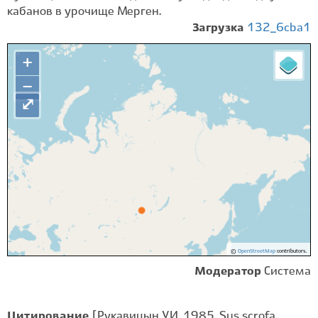
кабанов в урочище Мерген.
Загрузка
132_6cba1
+
−
⤢
©
OpenStreetMap
contributors.
Модератор
Система
Цитирование
[Рукавицын У.И. 1985. Sus scrofa.