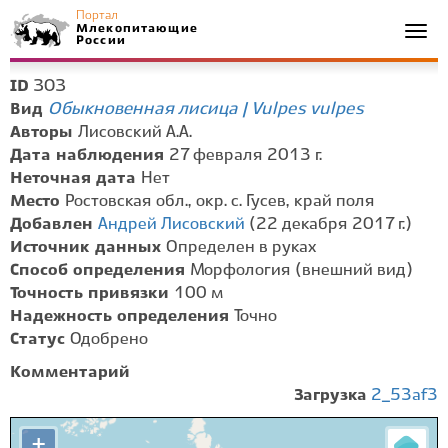
Портал
Млекопитающие
Togg
России
navi
303
ID
Обыкновенная лисица | Vulpes vulpes
Вид
Авторы
Лисовский А.А.
Дата наблюдения
27 февраля 2013 г.
Неточная дата
Нет
Место
Ростовская обл., окр. с. Гусев, край поля
Добавлен
Андрей Лисовский
(22 декабря 2017 г.)
Источник данных
Определен в руках
Способ определения
Морфология (внешний вид)
Точность привязки
100 м
Надежность определения
Точно
Статус
Одобрено
Комментарий
Загрузка
2_53af3
+