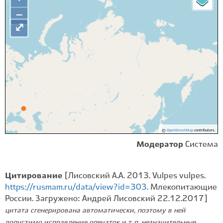
−
⤢
©
OpenStreetMap
contributors.
Модератор
Система
Цитирование
[Лисовский А.А. 2013. Vulpes vulpes.
https://rusmam.ru/data/view?id=303
. Млекопитающие
России. Загружено: Андрей Лисовский 22.12.2017]
цитата сгенерирована автоматически, поэтому в ней
допустимо исправление опечаток и т. п. незначительные