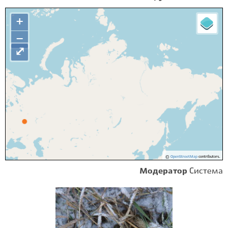
+
−
⤢
©
OpenStreetMap
contributors.
Модератор
Система