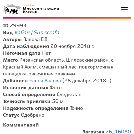
Портал
Млекопитающие
Togg
России
navi
29993
ID
Кабан | Sus scrofa
Вид
Авторы
Валова Е.В.
Дата наблюдения
20 ноября 2018 г.
Неточная дата
Нет
Место
Рязанская область, Шиловский район, с.
Красный Холм, смешанный лес, подкормочная
площадка, засеянная злаками
Добавлен
Елена Валова
(28 декабря 2018 г.)
Источник данных
Фото
Способ определения
Следы лап
Точность привязки
50 м
Надежность определения
Точно
Статус
Одобрено
Комментарий
Загрузка
26_16080