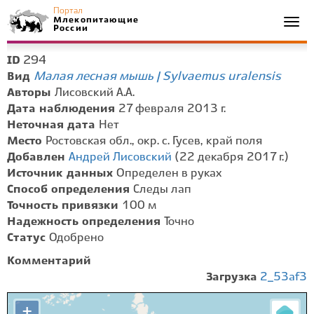
Портал
Млекопитающие
Togg
России
navi
294
ID
Малая лесная мышь | Sylvaemus uralensis
Вид
Авторы
Лисовский А.А.
Дата наблюдения
27 февраля 2013 г.
Неточная дата
Нет
Место
Ростовская обл., окр. с. Гусев, край поля
Добавлен
Андрей Лисовский
(22 декабря 2017 г.)
Источник данных
Определен в руках
Способ определения
Следы лап
Точность привязки
100 м
Надежность определения
Точно
Статус
Одобрено
Комментарий
Загрузка
2_53af3
+