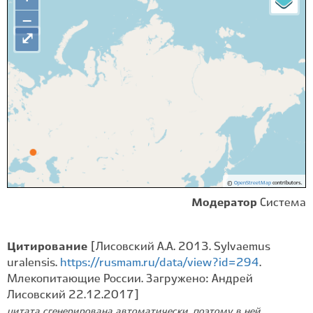
−
⤢
©
OpenStreetMap
contributors.
Модератор
Система
Цитирование
[Лисовский А.А. 2013. Sylvaemus
uralensis.
https://rusmam.ru/data/view?id=294
.
Млекопитающие России. Загружено: Андрей
Лисовский 22.12.2017]
цитата сгенерирована автоматически, поэтому в ней