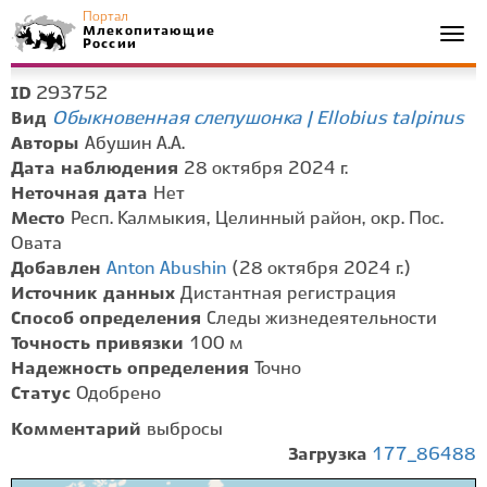
Портал
Млекопитающие
Togg
России
navi
293752
ID
Обыкновенная слепушонка | Ellobius talpinus
Вид
Авторы
Абушин А.А.
Дата наблюдения
28 октября 2024 г.
Неточная дата
Нет
Место
Респ. Калмыкия, Целинный район, окр. Пос.
Овата
Добавлен
Anton Abushin
(28 октября 2024 г.)
Источник данных
Дистантная регистрация
Способ определения
Следы жизнедеятельности
Точность привязки
100 м
Надежность определения
Точно
Статус
Одобрено
Комментарий
выбросы
Загрузка
177_86488