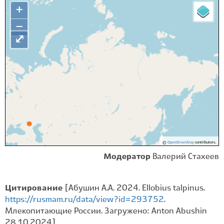
+
−
⤢
©
OpenStreetMap
contributors.
Модератор
Валерий Стахеев
Цитирование
[Абушин А.А. 2024. Ellobius talpinus.
https://rusmam.ru/data/view?id=293752
.
Млекопитающие России. Загружено: Anton Abushin
28.10.2024]