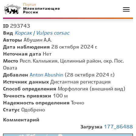
Портал
Млекопитающие
Togg
России
navi
293743
ID
Корсак | Vulpes corsac
Вид
Авторы
Абушин А.А.
Дата наблюдения
28 октября 2024 г.
Неточная дата
Нет
Место
Респ. Калмыкия, Целинный район, окр. Пос.
Овата
Добавлен
Anton Abushin
(28 октября 2024 г.)
Источник данных
Дистантная регистрация
Способ определения
Морфология (внешний вид)
Точность привязки
100 м
Надежность определения
Точно
Статус
Одобрено
Комментарий
Загрузка
177_86488