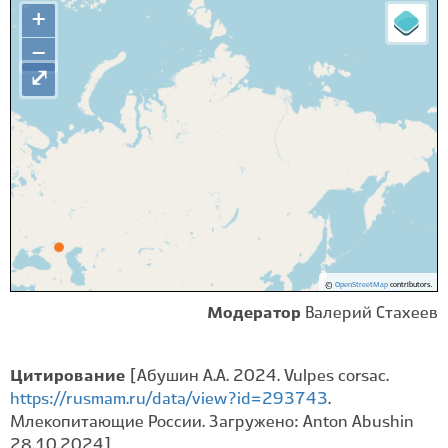
+
−
⤢
©
OpenStreetMap
contributors.
Модератор
Валерий Стахеев
Цитирование
[Абушин А.А. 2024. Vulpes corsac.
https://rusmam.ru/data/view?id=293743
.
Млекопитающие России. Загружено: Anton Abushin
28.10.2024]