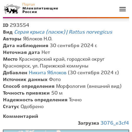
Портал
Млекопитающие
Togg
России
navi
293554
ID
Серая крыса (пасюк) | Rattus norvegicus
Вид
Авторы
Яблоков Н.О.
Дата наблюдения
30 сентября 2024 г.
Неточная дата
Нет
Место
Красноярский край, городской округ
Красноярск, ул. Парижской коммуны
Добавлен
Никита Яблоков
(30 сентября 2024 г.)
Источник данных
Фото
Способ определения
Морфология (внешний вид)
Точность привязки
50 м
Надежность определения
Точно
Статус
Одобрено
Комментарий
Загрузка
3076_e3cf4