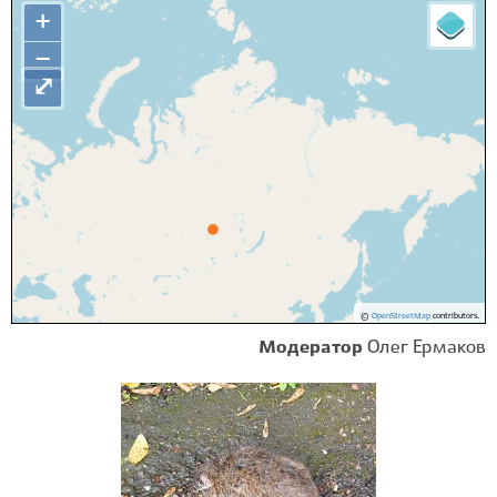
+
−
⤢
©
OpenStreetMap
contributors.
Модератор
Олег Ермаков