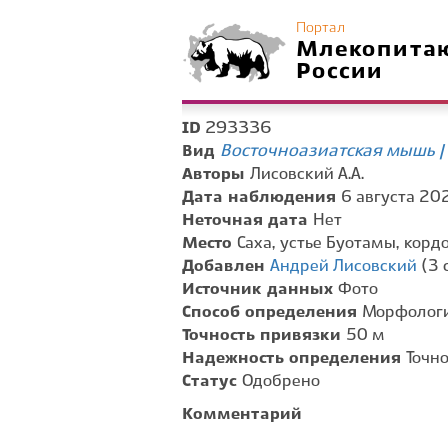
Портал
Млекопита
России
293336
ID
Восточноазиатская мышь |
Вид
Авторы
Лисовский А.А.
Дата наблюдения
6 августа 202
Неточная дата
Нет
Место
Саха, устье Буотамы, кор
Добавлен
Андрей Лисовский
(3 
Источник данных
Фото
Способ определения
Морфологи
Точность привязки
50 м
Надежность определения
Точн
Статус
Одобрено
Комментарий