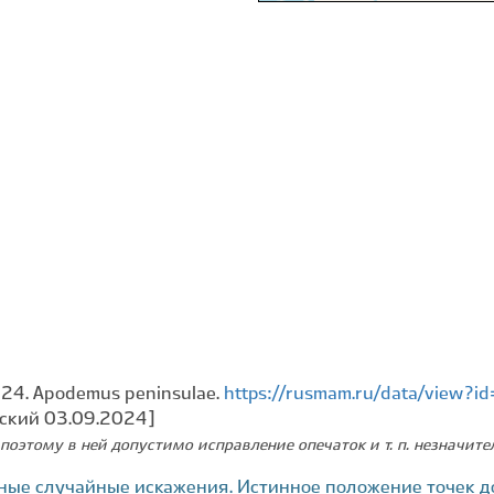
024. Apodemus peninsulae.
https://rusmam.ru/data/view?
вский 03.09.2024]
поэтому в ней допустимо исправление опечаток и т. п. незначит
ные случайные искажения. Истинное положение точек д