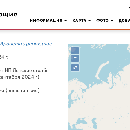
ющие
ИНФОРМАЦИЯ
КАРТА
ФОТО
ДОБ
 Apodemus peninsulae
+
4 г.
−
⤢
дон НП Ленские столбы
сентября 2024 г.)
я (внешний вид)
о