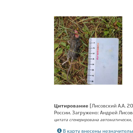
Цитирование
[Лисовский А.А. 2
России. Загружено: Андрей Лисо
цитата сгенерирована автоматически, 
В карту внесены незначитель