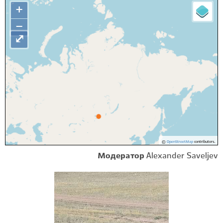
+
−
⤢
©
OpenStreetMap
contributors.
Модератор
Alexander Saveljev