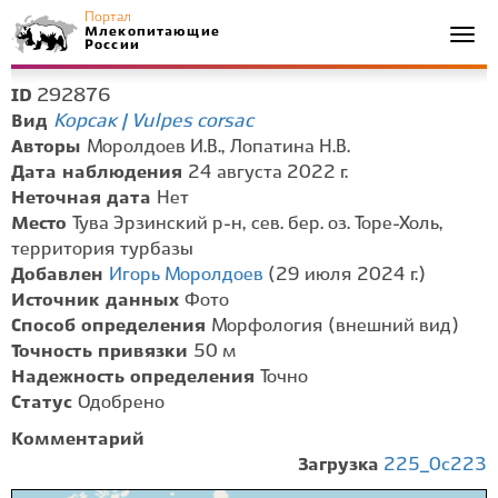
Портал
Млекопитающие
Togg
России
navi
292876
ID
Корсак | Vulpes corsac
Вид
Авторы
Моролдоев И.В., Лопатина Н.В.
Дата наблюдения
24 августа 2022 г.
Неточная дата
Нет
Место
Тува Эрзинский р-н, сев. бер. оз. Торе-Холь,
территория турбазы
Добавлен
Игорь Моролдоев
(29 июля 2024 г.)
Источник данных
Фото
Способ определения
Морфология (внешний вид)
Точность привязки
50 м
Надежность определения
Точно
Статус
Одобрено
Комментарий
Загрузка
225_0c223