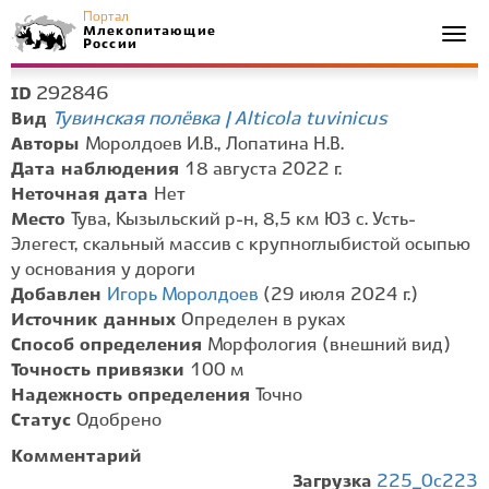
Портал
Млекопитающие
Togg
России
navi
292846
ID
Тувинская полёвка | Alticola tuvinicus
Вид
Авторы
Моролдоев И.В., Лопатина Н.В.
Дата наблюдения
18 августа 2022 г.
Неточная дата
Нет
Место
Тува, Кызыльский р-н, 8,5 км ЮЗ с. Усть-
Элегест, скальный массив с крупноглыбистой осыпью
у основания у дороги
Добавлен
Игорь Моролдоев
(29 июля 2024 г.)
Источник данных
Определен в руках
Способ определения
Морфология (внешний вид)
Точность привязки
100 м
Надежность определения
Точно
Статус
Одобрено
Комментарий
Загрузка
225_0c223