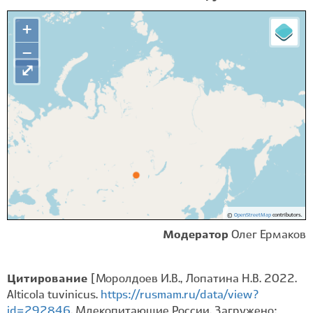
+
−
⤢
©
OpenStreetMap
contributors.
Модератор
Олег Ермаков
Цитирование
[Моролдоев И.В., Лопатина Н.В. 2022.
Alticola tuvinicus.
https://rusmam.ru/data/view?
id=292846
. Млекопитающие России. Загружено: