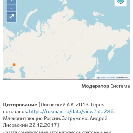
−
⤢
©
OpenStreetMap
contributors.
Модератор
Система
Цитирование
[Лисовский А.А. 2013. Lepus
europaeus.
https://rusmam.ru/data/view?id=286
.
Млекопитающие России. Загружено: Андрей
Лисовский 22.12.2017]
цитата сгенерирована автоматически, поэтому в ней