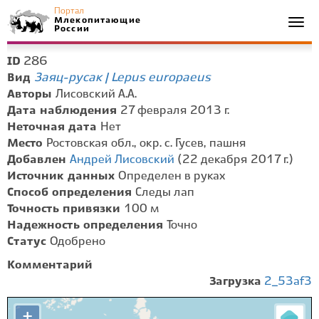
Портал
Млекопитающие
Togg
России
navi
286
ID
Заяц-русак | Lepus europaeus
Вид
Авторы
Лисовский А.А.
Дата наблюдения
27 февраля 2013 г.
Неточная дата
Нет
Место
Ростовская обл., окр. с. Гусев, пашня
Добавлен
Андрей Лисовский
(22 декабря 2017 г.)
Источник данных
Определен в руках
Способ определения
Следы лап
Точность привязки
100 м
Надежность определения
Точно
Статус
Одобрено
Комментарий
Загрузка
2_53af3
+