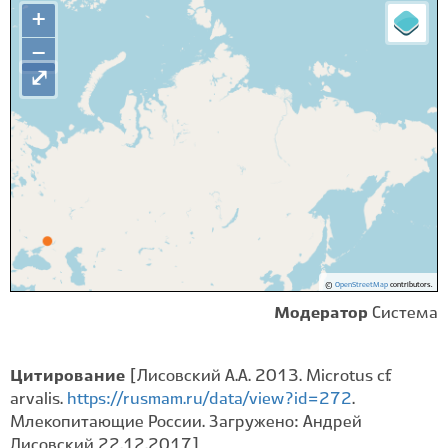
+
−
⤢
©
OpenStreetMap
contributors.
Модератор
Система
Цитирование
[Лисовский А.А. 2013. Microtus cf.
arvalis.
https://rusmam.ru/data/view?id=272
.
Млекопитающие России. Загружено: Андрей
Лисовский 22.12.2017]