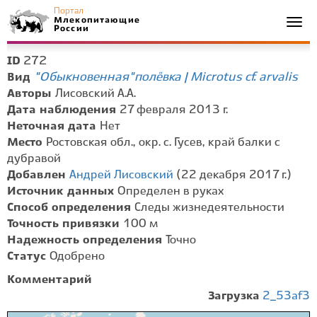
Портал
Млекопитающие
Togg
России
navi
272
ID
"Обыкновенная" полёвка | Microtus cf. arvalis
Вид
Авторы
Лисовский А.А.
Дата наблюдения
27 февраля 2013 г.
Неточная дата
Нет
Место
Ростовская обл., окр. с. Гусев, край балки с
дубравой
Добавлен
Андрей Лисовский
(22 декабря 2017 г.)
Источник данных
Определен в руках
Способ определения
Следы жизнедеятельности
Точность привязки
100 м
Надежность определения
Точно
Статус
Одобрено
Комментарий
Загрузка
2_53af3