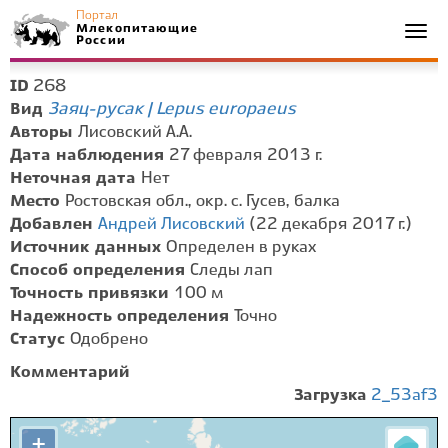
Портал
Млекопитающие
Togg
России
navi
268
ID
Заяц-русак | Lepus europaeus
Вид
Авторы
Лисовский А.А.
Дата наблюдения
27 февраля 2013 г.
Неточная дата
Нет
Место
Ростовская обл., окр. с. Гусев, балка
Добавлен
Андрей Лисовский
(22 декабря 2017 г.)
Источник данных
Определен в руках
Способ определения
Следы лап
Точность привязки
100 м
Надежность определения
Точно
Статус
Одобрено
Комментарий
Загрузка
2_53af3
+