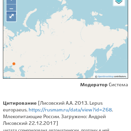
−
⤢
©
OpenStreetMap
contributors.
Модератор
Система
Цитирование
[Лисовский А.А. 2013. Lepus
europaeus.
https://rusmam.ru/data/view?id=268
.
Млекопитающие России. Загружено: Андрей
Лисовский 22.12.2017]
цитата сгенерирована автоматически, поэтому в ней