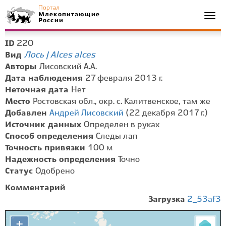
Портал
Млекопитающие
Togg
России
navi
220
ID
Лось | Alces alces
Вид
Авторы
Лисовский А.А.
Дата наблюдения
27 февраля 2013 г.
Неточная дата
Нет
Место
Ростовская обл., окр. с. Калитвенское, там же
Добавлен
Андрей Лисовский
(22 декабря 2017 г.)
Источник данных
Определен в руках
Способ определения
Следы лап
Точность привязки
100 м
Надежность определения
Точно
Статус
Одобрено
Комментарий
Загрузка
2_53af3
+