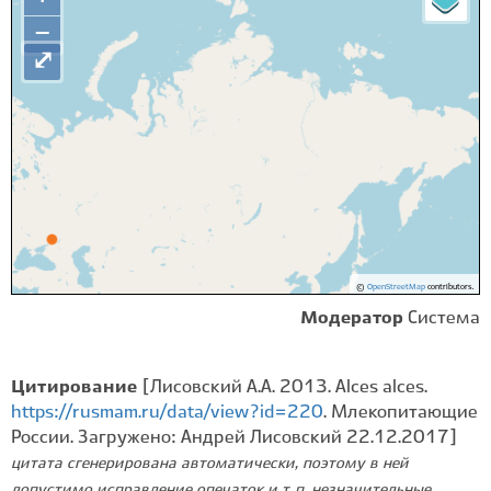
−
⤢
©
OpenStreetMap
contributors.
Модератор
Система
Цитирование
[Лисовский А.А. 2013. Alces alces.
https://rusmam.ru/data/view?id=220
. Млекопитающие
России. Загружено: Андрей Лисовский 22.12.2017]
цитата сгенерирована автоматически, поэтому в ней
допустимо исправление опечаток и т. п. незначительные