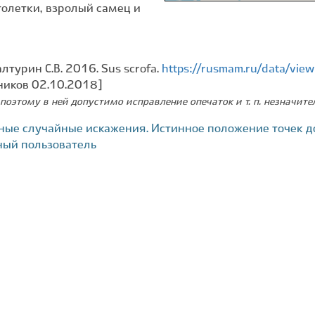
голетки, взролый самец и
алтурин С.В. 2016. Sus scrofa.
https://rusmam.ru/data/vi
ников 02.10.2018]
поэтому в ней допустимо исправление опечаток и т. п. незначит
ные случайные искажения. Истинное положение точек д
ный пользователь