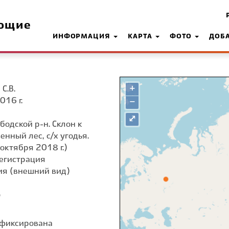
ющие
ИНФОРМАЦИЯ
КАРТА
ФОТО
ДОБ
+
С.В.
016 г.
−
⤢
бодской р-н. Склон к
енный лес, с/х угодья.
октября 2018 г.)
егистрация
я (внешний вид)
о
афиксирована