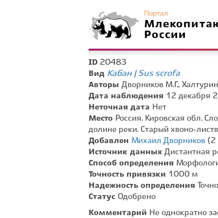
Портал
Млекопита
России
20483
ID
Кабан | Sus scrofa
Вид
Авторы
Дворников М.Г., Халтурин 
Дата наблюдения
12 декабря 2
Неточная дата
Нет
Место
Россия. Кировская обл. Сло
долине реки. Старый хвоно- листв
Добавлен
Михаил Дворников
(2 
Источник данных
Дистантная р
Способ определения
Морфологи
Точность привязки
1000 м
Надежность определения
Точн
Статус
Одобрено
Комментарий
Не однократно з