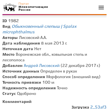
Портал
Млекопитающие
Togg
России
navi
1982
ID
Обыкновенный слепыш | Spalax
Вид
microphthalmus
Авторы
Лисовский А.А.
Дата наблюдения
8 мая 2013 г.
Неточная дата
Нет
Место
Воронежская обл., ковыльная степь и
лесополоса
Добавлен
Андрей Лисовский
(22 декабря 2017 г.)
Источник данных
Определен в руках
Способ определения
Морфология (внешний вид)
Точность привязки
100 м
Надежность определения
Точно
Статус
Одобрено
Комментарий
Загрузка
2_53af3