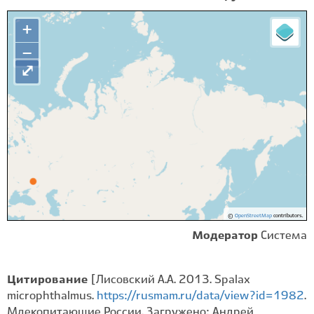
+
−
⤢
©
OpenStreetMap
contributors.
Модератор
Система
Цитирование
[Лисовский А.А. 2013. Spalax
microphthalmus.
https://rusmam.ru/data/view?id=1982
.
Млекопитающие России. Загружено: Андрей