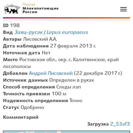
Портал
Млекопитающие
Togg
России
navi
198
ID
Заяц-русак | Lepus europaeus
Вид
Авторы
Лисовский А.А.
Дата наблюдения
27 февраля 2013 г.
Неточная дата
Нет
Место
Ростовская обл., окр. с. Калитвенское, край
лесополосы
Добавлен
Андрей Лисовский
(22 декабря 2017 г.)
Источник данных
Определен в руках
Способ определения
Следы лап
Точность привязки
100 м
Надежность определения
Точно
Статус
Одобрено
Комментарий
Загрузка
2_53af3