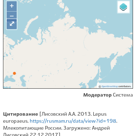
+
−
⤢
©
OpenStreetMap
contributors.
Модератор
Система
Цитирование
[Лисовский А.А. 2013. Lepus
europaeus.
https://rusmam.ru/data/view?id=198
.
Млекопитающие России. Загружено: Андрей
Лисовский 22.12.2017]