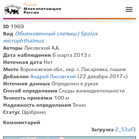
Портал
Млекопитающие
Togg
России
navi
1969
ID
Обыкновенный слепыш | Spalax
Вид
microphthalmus
Авторы
Лисовский А.А.
Дата наблюдения
6 марта 2013 г.
Неточная дата
Нет
Место
Воронежская обл., окр. с. Писаревка, пашня
Добавлен
Андрей Лисовский
(22 декабря 2017 г.)
Источник данных
Определен в руках
Способ определения
Следы жизнедеятельности
Точность привязки
100 м
Надежность определения
Точно
Статус
Одобрено
Комментарий
Загрузка
2_53af3