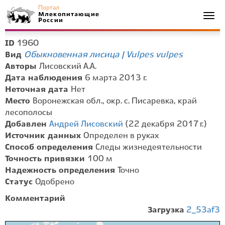
Портал
Млекопитающие
Togg
России
navi
1960
ID
Обыкновенная лисица | Vulpes vulpes
Вид
Авторы
Лисовский А.А.
Дата наблюдения
6 марта 2013 г.
Неточная дата
Нет
Место
Воронежская обл., окр. с. Писаревка, край
лесополосы
Добавлен
Андрей Лисовский
(22 декабря 2017 г.)
Источник данных
Определен в руках
Способ определения
Следы жизнедеятельности
Точность привязки
100 м
Надежность определения
Точно
Статус
Одобрено
Комментарий
Загрузка
2_53af3