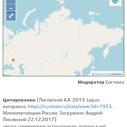
−
⤢
©
OpenStreetMap
contributors.
Модератор
Система
Цитирование
[Лисовский А.А. 2013. Lepus
europaeus.
https://rusmam.ru/data/view?id=1953
.
Млекопитающие России. Загружено: Андрей
Лисовский 22.12.2017]
цитата сгенерирована автоматически, поэтому в ней