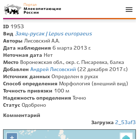
Портал
Млекопитающие
Togg
России
navi
1953
ID
Заяц-русак | Lepus europaeus
Вид
Авторы
Лисовский А.А.
Дата наблюдения
6 марта 2013 г.
Неточная дата
Нет
Место
Воронежская обл., окр. с. Писаревка, балка
Добавлен
Андрей Лисовский
(22 декабря 2017 г.)
Источник данных
Определен в руках
Способ определения
Морфология (внешний вид)
Точность привязки
100 м
Надежность определения
Точно
Статус
Одобрено
Комментарий
Загрузка
2_53af3
+