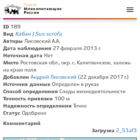
Портал
Млекопитающие
Togg
России
navi
189
ID
Кабан | Sus scrofa
Вид
Авторы
Лисовский А.А.
Дата наблюдения
27 февраля 2013 г.
Неточная дата
Нет
Место
Ростовская обл., окр. с. Калитвенское, залежь
на краю поля
Добавлен
Андрей Лисовский
(22 декабря 2017 г.)
Источник данных
Определен в руках
Способ определения
Следы жизнедеятельности
Точность привязки
100 м
Надежность определения
Точно
Статус
Одобрено
Комментарий
Загрузка
2_53af3