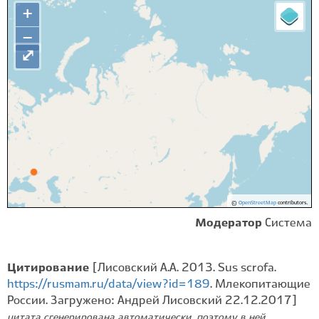
+
−
⤢
©
OpenStreetMap
contributors.
Модератор
Система
Цитирование
[Лисовский А.А. 2013. Sus scrofa.
https://rusmam.ru/data/view?id=189
. Млекопитающие
России. Загружено: Андрей Лисовский 22.12.2017]
цитата сгенерирована автоматически, поэтому в ней