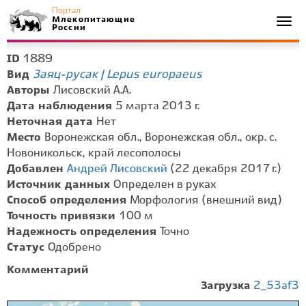
Портал
Млекопитающие
Togg
России
navi
1889
ID
Заяц-русак | Lepus europaeus
Вид
Авторы
Лисовский А.А.
Дата наблюдения
5 марта 2013 г.
Неточная дата
Нет
Место
Воронежская обл., Воронежская обл., окр. с.
Новоникольск, край лесополосы
Добавлен
Андрей Лисовский
(22 декабря 2017 г.)
Источник данных
Определен в руках
Способ определения
Морфология (внешний вид)
Точность привязки
100 м
Надежность определения
Точно
Статус
Одобрено
Комментарий
Загрузка
2_53af3