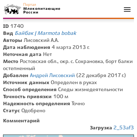
Портал
Млекопитающие
Togg
России
navi
1740
ID
Байбак | Marmota bobak
Вид
Авторы
Лисовский А.А.
Дата наблюдения
4 марта 2013 г.
Неточная дата
Нет
Место
Ростовская обл., окр. с. Сохрановка, борт балки
остепненный
Добавлен
Андрей Лисовский
(22 декабря 2017 г.)
Источник данных
Определен в руках
Способ определения
Следы жизнедеятельности
Точность привязки
100 м
Надежность определения
Точно
Статус
Одобрено
Комментарий
Загрузка
2_53af3