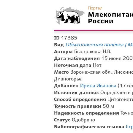
Портал
Млекопита
России
17385
ID
Обыкновенная полёвка | Mic
Вид
Авторы
Быстракова Н.В.
Дата наблюдения
15 июня 2004
Неточная дата
Нет
Место
Воронежская обл., Лискинск
Дивногорье
Добавлен
Ирина Иванова
(17 се
Источник данных
Определен в 
Способ определения
Цитогенет
Точность привязки
50 м
Надежность определения
Точн
Статус
Одобрено
Библиографическая ссылка
Ст