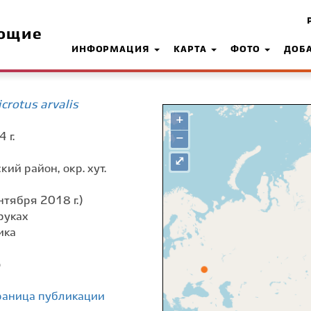
ющие
ИНФОРМАЦИЯ
КАРТА
ФОТО
ДОБ
rotus arvalis
+
 г.
−
⤢
ий район, окр. хут.
нтября 2018 г.)
руках
ика
о
раница публикации